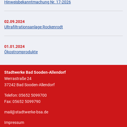
Hinweisbekanntmachung Nr. 17-2026
02.09.2024
Ultrafiltrationsanlage Rockenrodt
01.01.2024
Ökostromprodukte
Stadtwerke Bad Sooden-Allendorf
Werrastraße 24
37242 Bad Sooden-Allendorf
Telefon: 05652 5099700
Fax: 05652 5099790
mail@stadtwerke-bsa.de
Impressum